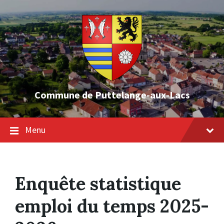
Skip
Skip
Skip
to
to
to
content
main
footer
navigation
Commune de Puttelange-aux-Lacs
Menu
Enquête statistique
emploi du temps 2025-