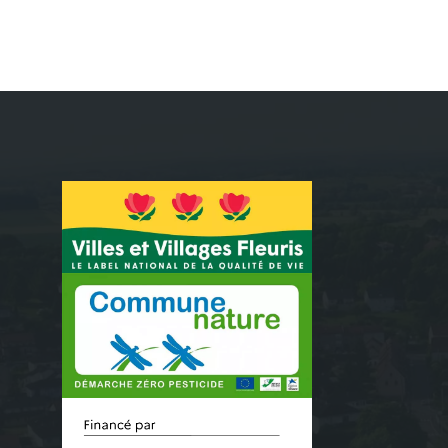
Pagination
des
publications