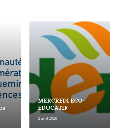
Read
More
MERCREDI ECO-
es
EDUCATIF
2 avril 2026