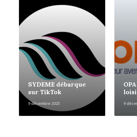
Read
Read
More
More
SYDEME débarque
OPA
sur TikTok
lois
9 décembre 2025
9 déce