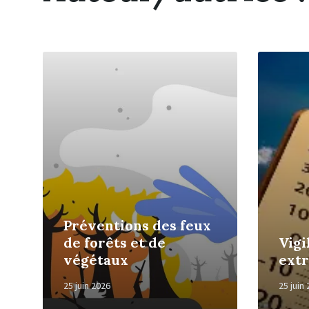
Read
Read
More
More
Préventions des feux
de forêts et de
Vigi
végétaux
ext
25 juin 2026
25 juin