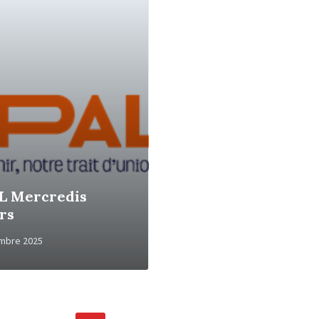
L Mercredis
irs
mbre 2025