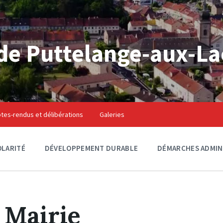
e Puttelange-aux-La
es-rendus et délibérations
Galeries
OLARITÉ
DÉVELOPPEMENT DURABLE
DÉMARCHES ADMIN
:
Mairie