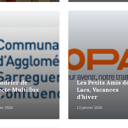
Read
More
ndrier de
Les Petits Amis d
ecte Multiflux
Lacs, Vacances
6
d’hiver
ier 2026
12 janvier 2026