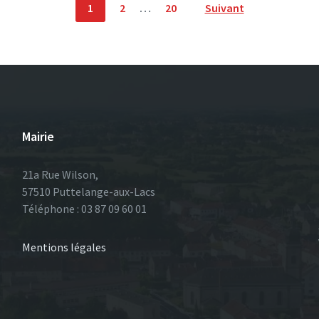
1
2
…
20
Suivant
Mairie
21a Rue Wilson,
57510 Puttelange-aux-Lacs
Téléphone : 03 87 09 60 01
Mentions légales