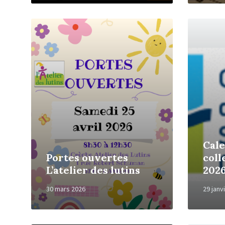
Read
Read
More
More
Cale
Portes ouvertes
coll
L’atelier des lutins
202
30 mars 2026
29 janv