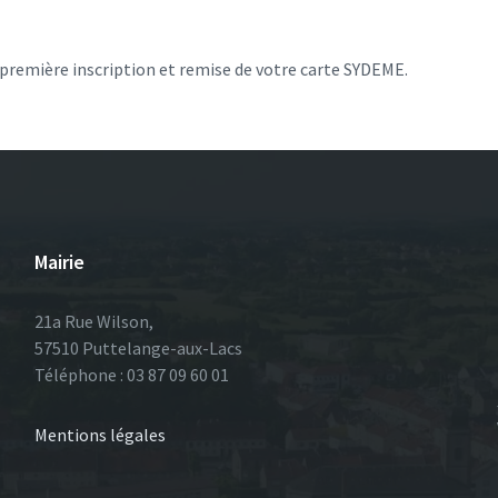
 première inscription et remise de votre carte SYDEME.
Mairie
21a Rue Wilson,
57510 Puttelange-aux-Lacs
Téléphone : 03 87 09 60 01
Mentions légales