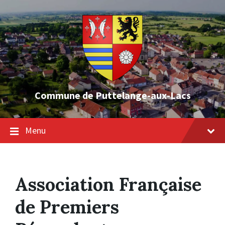
Skip
Skip
Skip
to
to
to
content
main
footer
navigation
Commune de Puttelange-aux-Lacs
Menu
Association Française
de Premiers