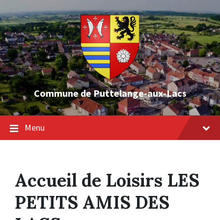
Skip
Skip
Skip
to
to
to
content
main
footer
navigation
Commune de Puttelange-aux-Lacs
Menu
Accueil de Loisirs LES
PETITS AMIS DES